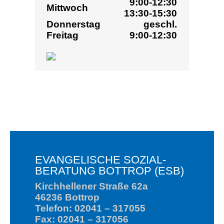
Kirchhellener Straße 62a
46236 Bottrop
Telefon: 02041 – 317055
Fax: 02041 – 317056
esb@ev-kirche-bottrop.de
OFFENE BERATUNGSZEITEN
Montag
9:00-12:30
Dienstag
geschl.
Mittwoch
9:00-12:30
Donnerstag
geschl.
Freitag
9:00-12:30
TELEFONISCHE
ERREICHBARKEIT
9:00-12:30
Montag
13:30-15:30
Dienstag
geschl.