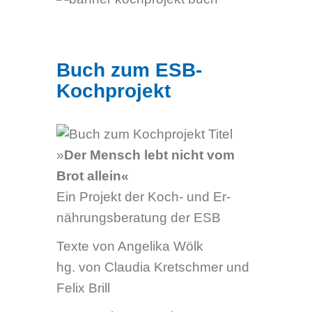
Buch zum ESB-
Kochprojekt
»
Der Mensch lebt nicht vom
Brot allein«
Ein Projekt der Koch- und Er­
nähr­ungs­be­ratung der ESB
Texte von Angelika Wölk
hg. von Claudia Kretschmer und
Felix Brill
Essen, Klartext Verlag 2016
124 Seiten, Broschur
ISBN 978-3-8375-1548-0