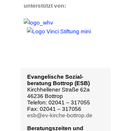
beratung Bottrop (ESB)
Kirchhellener Straße 62a
46236 Bottrop
Telefon: 02041 – 317055
Fax: 02041 – 317056
esb@ev-kirche-bottrop.de
Beratungszeiten und
Postausgabe
Montag
9:00-12:30
Dienstag
geschl.
Mittwoch
9:00-12:30
Donnerstag
geschl.
Freitag
9:00-12:30
Nachmittags nur nach
Vereinbarung.
Nachfragen der Klienten zur
Post sind telefonisch leider ab
dem 01.09.2022 nicht mehr
möglich.