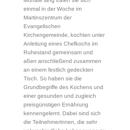
Anleitung eines Chefkochs im
Ruhestand gemeinsam und
aßen anschließend zusammen
an einem festlich gedeckten
Tisch. So haben sie die
Grundbegriffe des Kochens und
einer gesunden und zugleich
preisgünstigen Ernährung
kennengelernt. Dabei sind sich
die TeilnehmerInnen, die sehr
unterschiedliche Lebenswege zu
meistern hatten, menschlich
näher gekommen. Sie haben
Lebensfreude miteinander geteilt
und tief in ihrem Herzen gespürt,
was der Bibelspruch bedeutet