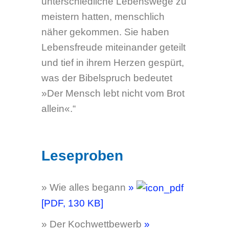
»Der Mensch lebt nicht vom Brot
allein«.“
Leseproben
» Wie alles begann
»
[PDF, 130 KB]
» Der Kochwettbewerb
»
[PDF, 250 KB]
» Rezept „Dicke Bohnen mit
Speck“
»
[PDF, 80
KB]
Bezugsmöglichkeiten