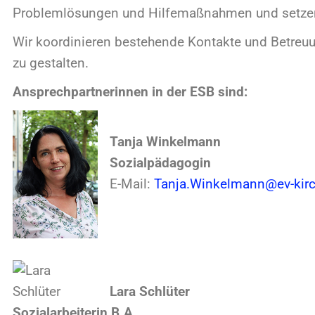
Tanja Winkelmann
Sozialpädagogin
E-Mail:
Tanja.Winkelmann@ev-kirche-bottrop
Lara Schlüter
ialarbeiterin B.A.
Mail:
Lara.Schlueter@ev-kirche-bottrop.de
yer zum Download:
Faltblatt – jung, arm, wohnungslos