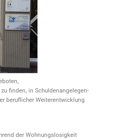
 in Schuldenan­ge­legen­
cher Weiterentwicklung
 Wohnungslosigkeit
nd Sozialamt
nung