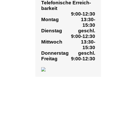
15:30
▷ 
Dienstag
geschl.
▷ 
9:00-12:30
▷ 
Mittwoch
13:30-
15:30
▷ F
Donnerstag
geschl.
▷ K
Freitag
9:00-12:30
Im 
we
lot
In
Ve
Wäh
Pr
Wir
zu 
An