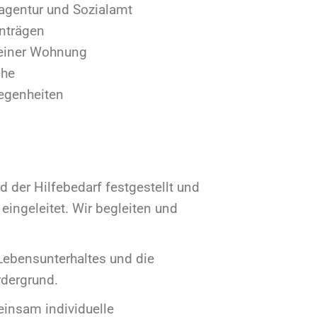
n
bedarf festgestellt und
. Wir begleiten und
rhaltes und die
ividuelle
isse, um sie effizienter