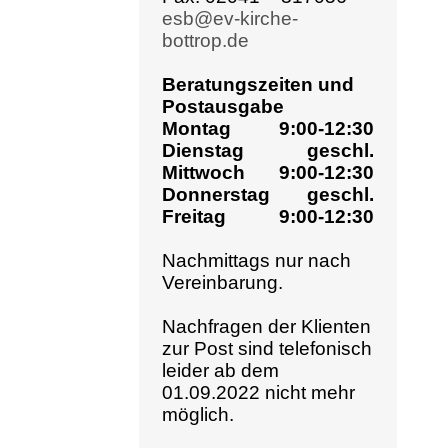
Beratungszeiten und
Postausgabe
Montag
9:00-12:30
Dienstag
geschl.
Mittwoch
9:00-12:30
Donnerstag
geschl.
Freitag
9:00-12:30
Wir
Nachmittags nur nach
Vereinbarung.
Lei
hei
Nachfragen der Klienten
zur Post sind telefonisch
Ti
leider ab dem
Wir
01.09.2022 nicht mehr
möglich.
▷ P
Telefonische Erreich-
▷ U
barkeit
▷ 
9:00-12:30
▷ 
Montag
13:30-