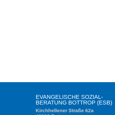
Di
EVANGELISCHE SOZIAL­
BERATUNG BOTTROP (ESB)
Kirchhellener Straße 62a
46236 Bottrop
Telefon: 02041 – 317055
Fax: 02041 – 317056
esb@ev-kirche-bottrop.de