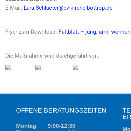
e Maßnahme wird durchgeführt von:
OFFENE BERATUNGSZEITEN
TELEFONI
ERREICHB
Montag
9:00-12:30
Montag
Dienstag
geschl.
1
Mittwoch
9:00-12:30
Dienstag
Donnerstag
geschl.
Mittwoch
Freitag
9:00-12:30
1
Donnerstag
Freitag