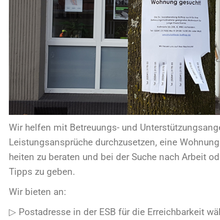
 helfen mit Betreuungs- und Unter­stützungsangeboten,
s­­tungs­­an­­sprüche durchzusetzen, eine Wohnung zu finden,
ten zu beraten und bei der Suche nach Arbeit oder berufli
pps zu geben.
 bieten an:
ostadresse in der ESB für die Erreichbarkeit während der
nterstützung im Kontakt mit Jobcenter, Arbeitsagentur u
Assistenz beim Ausfüllen von Formularen und Anträgen
Hilfe bei der Suche, Anmietung und Einrichtung einer Woh