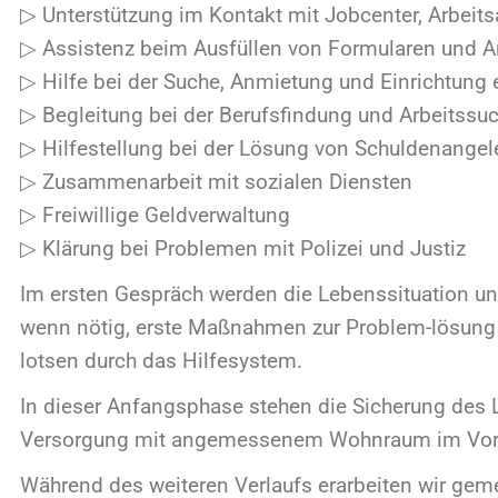
Begleitung bei der Berufsfindung und Arbeitssuche
Hilfestellung bei der Lösung von Schuldenangelegenheite
Zusammenarbeit mit sozialen Diensten
reiwillige Geldverwaltung
lärung bei Problemen mit Polizei und Justiz
ersten Gespräch werden die Lebenssituation und der Hilfe
nn nötig, erste Maßnahmen zur Problem-lösung eingeleitet
sen durch das Hilfesystem.
 dieser Anfangsphase stehen die Sicherung des Lebensunte
rsorgung mit angemessenem Wohnraum im Vordergrund.
rend des weiteren Verlaufs erarbeiten wir gemeinsam ind
oblemlösungen und Hilfemaßnahmen und setzen sie um.
 koordinieren bestehende Kontakte und Betreuungsverhält-n
gestalten.
sprechpartnerinnen in der ESB sind: