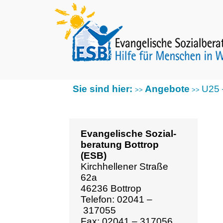
Sie sind hier:
Angebote
U25 – Ma
>>
>>
Evangelische Sozial­
beratung Bottrop
(ESB)
Kirchhellener Straße
62a
46236 Bottrop
Telefon: 02041 –
317055
Fax: 02041 – 317056
esb@ev-kirche-
bottrop.de