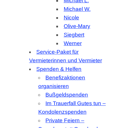
Spenden & Helfen
Benefizaktionen
organisieren
Bußgeldspenden
Im Trauerfall Gutes tun –
Kondolenzspenden
Private Feiern –
Spenden statt Geschenke
Sachspenden
Startseite
Ältere Beiträge
Inhaltsübersicht
Über uns
Chronik – Die
Geschichte der ESB
ESB-Mitbegründer