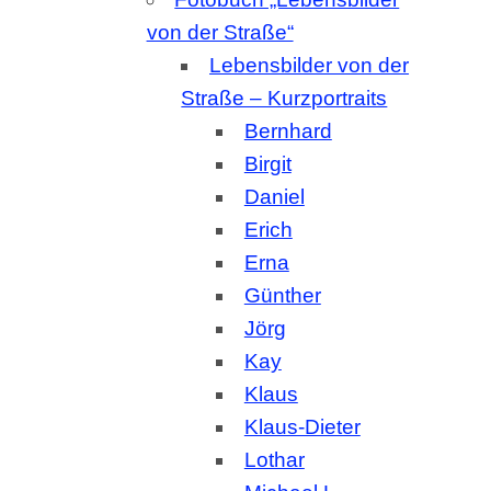
Daniel
Erich
Erna
Günther
Jörg
Kay
Klaus
Klaus-Dieter
Lothar
Michael L.
Michael W.
Nicole
Olive-Mary
Siegbert
Werner
Service-Paket für
Vermieterinnen und Vermieter