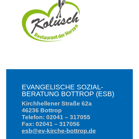
OFFENE BERATUNGSZEITEN
Montag
9:00-12:30
Dienstag
geschl.
Mittwoch
9:00-12:30
Donnerstag
geschl.
Freitag
9:00-12:30
TELEFONISCHE
ERREICHBARKEIT
9:00-12:30
Montag
13:30-15:30
Dienstag
geschl.
9:00-12:30
Mittwoch
13:30-15:30
Donnerstag
geschl.
Freitag
9:00-12:30