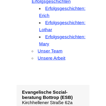
Evangelische Sozial­
beratung Bottrop (ESB)
Kirchhellener Straße 62a
46236 Bottrop
Telefon: 02041 – 317055
Fax: 02041 – 317056
esb@ev-kirche-bottrop.de
Beratungszeiten und
Postausgabe
Montag
9:00-12:30
Dienstag
geschl.
Mittwoch
9:00-12:30
Donnerstag
geschl.
Freitag
9:00-12:30
Nachmittags nur nach
Vereinbarung.