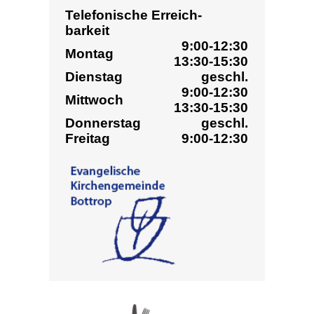
EVANGELISCHE SOZIAL­
BERATUNG BOTTROP (ESB)
Kirchhellener Straße 62a
46236 Bottrop
Telefon: 02041 – 317055
Fax: 02041 – 317056
esb@ev-kirche-bottrop.de