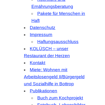
Impressum
Haftungsausschluss
KOLÜSCH – unser
Restaurant der Herzen
Kontakt
Miete: Wohnen mit
Arbeitslosengeld II/Bürgergeld
und Sozialhilfe in Bottrop
Publikationen
Buch zum Kochprojekt
Fotobuch „Lebensbilder
von der Straße“
Lebensbilder von der
Straße – Kurzportraits
Bernhard
Birgit