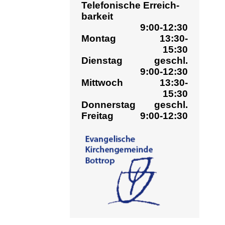
15:30
Wohn
Dienstag
geschl.
9:00-12:30
Welc
Mittwoch
13:30-
hint
15:30
Donnerstag
geschl.
unte
Freitag
9:00-12:30
vers
unse
» L
Ku
» L