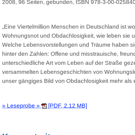
ungsnot und Obdachlosigkeit, wie leben sie und wie bewä
he Lebensvorstellungen und Träume haben sie? Dieses B
er den Zahlen: Offene und misstrauische, freundliche und 
rschiedliche Art vom Leben auf der Straße gezeichnete Ge
ammelten Lebensgeschichten von Wohnungslosen sind vie
r gängiges Bild von Obdachlosigkeit mehr als einmal infr
eseprobe »
[PDF, 2.12 MB]
rzportraits
esen Sie hier Kurzportraits von Menschen in Wohnungsn