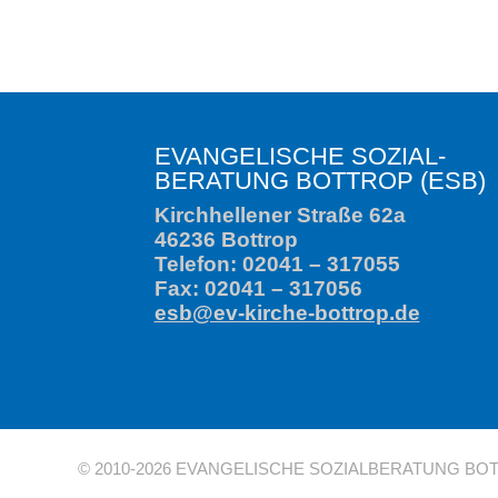
Kirchhellener Straße 62a
46236 Bottrop
Telefon: 02041 – 317055
Fax: 02041 – 317056
esb@ev-kirche-bottrop.de
© 2010-2026 EVANGELISCHE SOZIALBERATUNG BOT