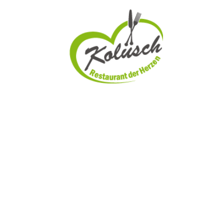
Be
Das 
ESB
Das 
EVANGELISCHE SOZIAL­
BERATUNG BOTTROP (ESB)