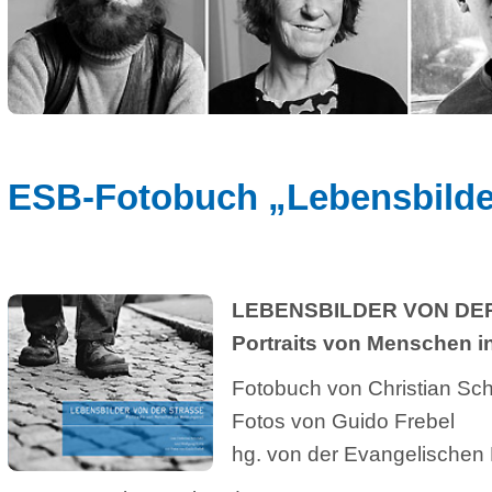
B-Fotobuch „Lebensbilder von 
LEBENSBILDER VON DER STRASS
Portraits von Menschen in Wohnun
Fotobuch von Christian Schröder und
Fotos von Guido Frebel
hg. von der Evangelischen Kirche Bot
8, 96 Seiten, gebunden, ISBN 978-3-00-025840-4
e Viertelmillion Menschen in Deutschland ist wohnungslos