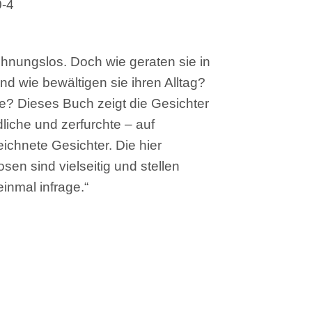
ltigen sie ihren Alltag?
uch zeigt die Gesichter
zerfurchte – auf
sichter. Die hier
lseitig und stellen
age.“
ot aus dem Fotobuch