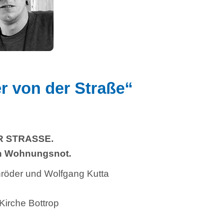
der Straße“
E.
gsnot.
 Wolfgang Kutta
trop
. Doch wie geraten sie in