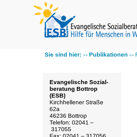
Sie sind hier:
Publikationen
Fotob
>>
>>
Evangelische Sozial­
beratung Bottrop
(ESB)
Kirchhellener Straße
62a
46236 Bottrop
Telefon: 02041 –
317055
Fax: 02041 – 317056
esb@ev-kirche-
bottrop.de