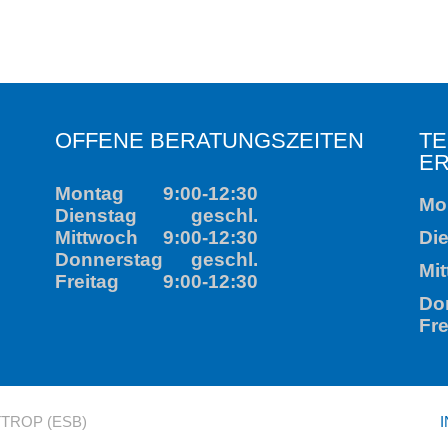
Montag
9:00-12:30
Montag
Dienstag
geschl.
1
Mittwoch
9:00-12:30
Dienstag
Donnerstag
geschl.
Mittwoch
Freitag
9:00-12:30
1
Donnerstag
Freitag
TROP (ESB)