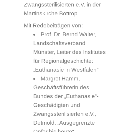
Friedrich Maschmeyer,
Arbeitskreis „Bottroper Opfer
der Euthanasie“: „Das
Schicksal der Bottroper
Euthanasieopfer“
Musikalische Gestaltung: Ingo
Brzoska, Gitarre
Öffnungszeiten der
Ausstellung
Die Ausstellung ist täglich vom
17.-27. November 2009 (außer
sonntags) von 8.30 bis 18.00 Uhr
in der Martinskirche Bottrop zu
sehen. (Mit speziellen Angeboten