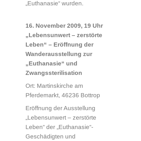
Leben“ der „Euthanasie“-
Geschädigten und
Zwangssterilisierten e.V. in der
Martinskirche Bottrop.
Mit Redebeiträgen von:
Prof. Dr. Bernd Walter,
Landschaftsverband
Münster, Leiter des Institutes
für Regionalgeschichte:
„Euthanasie in Westfalen“
Margret Hamm,
Geschäftsführerin des
Bundes der „Euthanasie“-
Geschädigten und
Zwangssterilisierten e.V.,
Detmold: „Ausgegrenzte
Opfer bis heute“