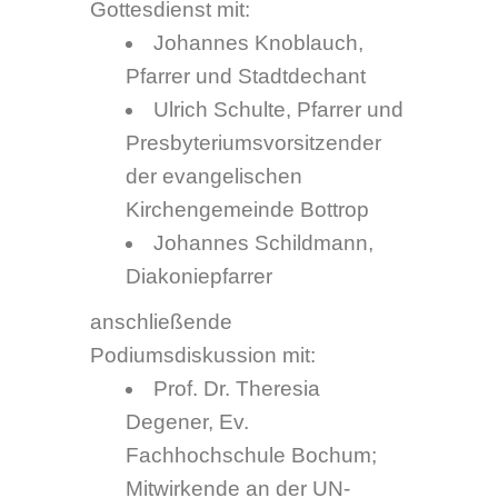
Geschäftsführer des
Bundesverbandes für körper-
und mehrfachbehinderte
Menschen e.V.
Moderation: Jürgen
Thebrath, WDR, Köln
9. November 2010
Einweihung des Kunstwerks
von Reinhard Wieczorek zur
Erinnerung an Bottroper Opfer
der „Euthanasie“
Ort: Gesundheitsamt der Stadt
Bottrop, Gladbecker Str. 66,
46236 Bottrop