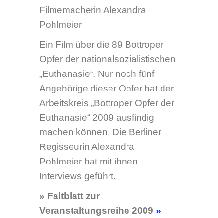
Euthanasie“
2008 hat sich der Arbeitskreis auf
Initiative von Diakoniepfarrer
Johannes Schildmann
gegründet. Ziel ist es, die Namen
der Bottroper Opfer zu
recherchieren. Wir wollen ihr
grausames Schicksal aufklären
und ihrer gedenken. Die ESB
engagiert sich dort gemeinsam
mit dem Diakonischen Werk
Gladbeck-Bottrop-Dorsten, dem
Stadtarchiv, dem
Gesundheitsamt der Stadt
Bottrop und Angehörigen von