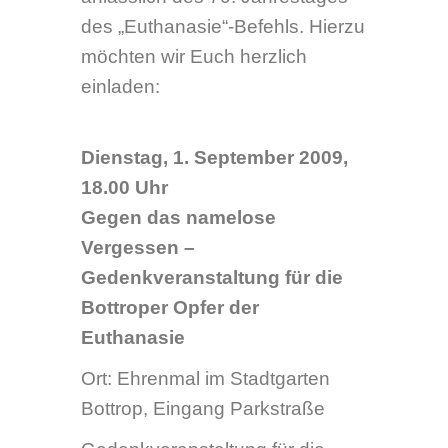
18.00 Uhr
Gegen das namelose
Vergessen –
Gedenkveranstaltung für die
Bottroper Opfer der
Euthanasie
Ort: Ehrenmal im Stadtgarten
Bottrop, Eingang Parkstraße
Gedenkveranstaltung für die
Bottroper Opfer der Euthanasie
mit Verlesung der Namen der
Bottroper Opfer der Euthanasie.
Beiträge:
Peter Nötzel,
Oberbürgermeister der Stadt
Bottrop