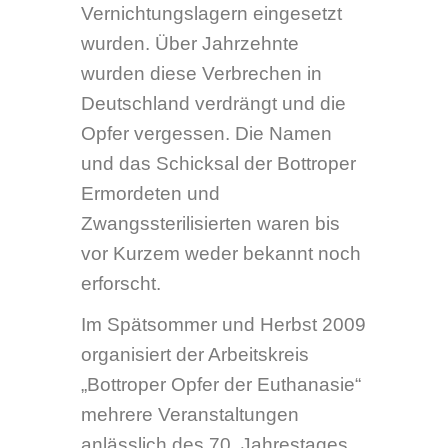
und das Schicksal der Bottroper
Ermordeten und
Zwangssterilisierten waren bis
vor Kurzem weder bekannt noch
erforscht.
Im Spätsommer und Herbst 2009
organisiert der Arbeitskreis
„Bottroper Opfer der Euthanasie“
mehrere Veranstaltungen
anlässlich des 70. Jahrestages
des „Euthanasie“-Befehls. Hierzu
möchten wir Euch herzlich
einladen:
Dienstag, 1. September 2009,