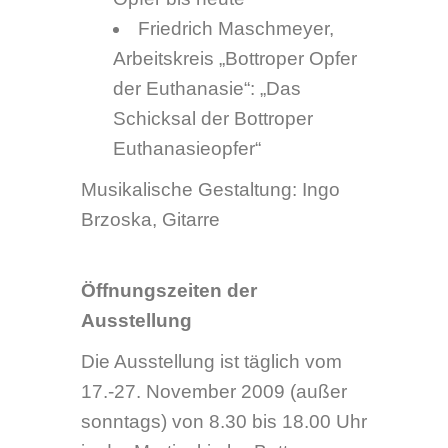
für Schulklassen und
Konfirmandengruppen.)
Mittwoch, 18. November 2009,
18 Uhr
Gottesdienst zum Buß- und
Bettag „Zur Menschenwürde
gehört das Ja zur
Vollkommenheit des
Menschen!“
Ort: Martinskirche am
Pferdemarkt, 46236 Bottrop
Gottesdienst mit:
Johannes Knoblauch,
Pfarrer und Stadtdechant