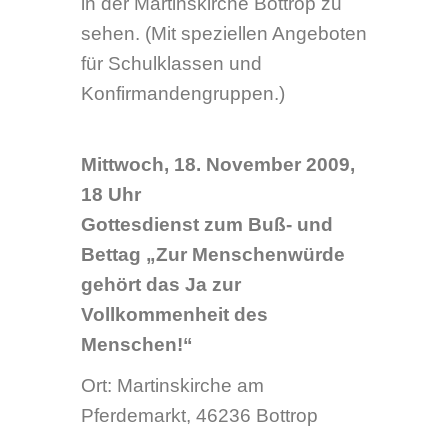
Ulrich Schulte, Pfarrer und
Presbyteriumsvorsitzender
der evangelischen
Kirchengemeinde Bottrop
Johannes Schildmann,
Diakoniepfarrer
anschließende
Podiumsdiskussion mit:
Prof. Dr. Theresia
Degener, Ev.
Fachhochschule Bochum;
Mitwirkende an der UN-
Menschenrechtskonvention
über die Rechte von
Menschen mit Behinderung
Norbert Müller-Fehling,