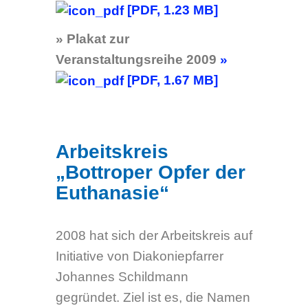
Betroffenen.
https://wohinbringtihruns.com
Evangelische Sozial­
beratung Bottrop (ESB)
Kirchhellener Straße 62a
46236 Bottrop
Telefon: 02041 – 317055
Fax: 02041 – 317056
esb@ev-kirche-bottrop.de
Beratungszeiten und
Postausgabe
Montag
9:00-12:30
Dienstag
geschl.
Mittwoch
9:00-12:30
Donnerstag
geschl.