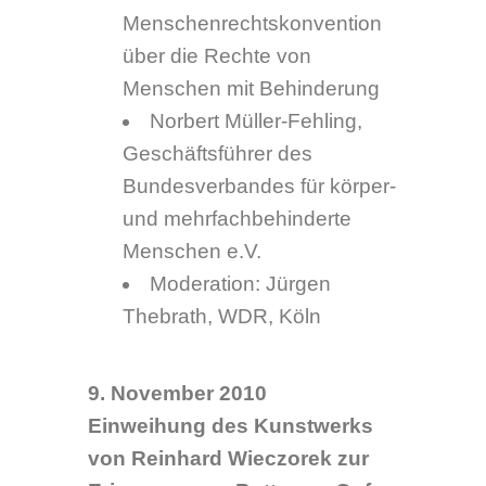
Mittwoch, 10. September 2010,
19 Uhr und 20.30 Uhr
Film „Wohin bringt ihr uns?“
Ort: Kommunales Kino Bottrop,
Blumenstraße 12-14, 46236
Bottrop
Filmvorführung um 19 Uhr und
20.30 Uhr in Anwesenheit der
Filmemacherin Alexandra
Pohlmeier
Ein Film über die 89 Bottroper
Opfer der nationalsozialistischen
„Euthanasie“. Nur noch fünf
Angehörige dieser Opfer hat der
Arbeitskreis „Bottroper Opfer der