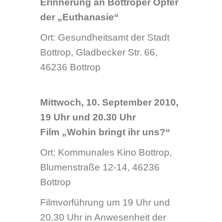
Euthanasie“ 2009 ausfindig
machen können. Die Berliner
Regisseurin Alexandra
Pohlmeier hat mit ihnen
Interviews geführt.
» Faltblatt zur
Veranstaltungsreihe 2009
»
[PDF, 1.23 MB]
» Plakat zur
Veranstaltungsreihe 2009
»
[PDF, 1.67 MB]
Arbeitskreis
„Bottroper Opfer der