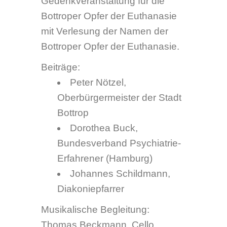
Dorothea Buck,
Bundesverband Psychiatrie-
Erfahrener (Hamburg)
Johannes Schildmann,
Diakoniepfarrer
Musikalische Begleitung:
Thomas Beckmann, Cello
Mittwoch, 2. September 2009,
11 Uhr, 14.30 Uhr und 17 Uhr
Film „Himmel und Mehr“
Ort: Kommunales Kino Bottrop,
Blumenstraße 12-14, 46236
Bottrop
Ein Film über das Leben und