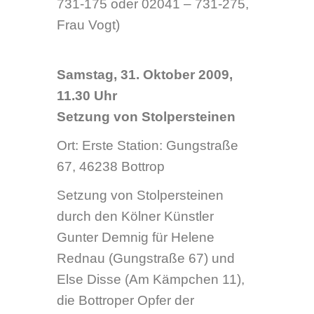
Rednau (Gungstraße 67) und
Else Disse (Am Kämpchen 11),
die Bottroper Opfer der
„Euthanasie“ wurden.
16. November 2009, 19 Uhr
„Lebensunwert – zerstörte
Leben“ – Eröffnung der
Wanderausstellung zur
„Euthanasie“ und
Zwangssterilisation
Ort: Martinskirche am
Pferdemarkt, 46236 Bottrop
Eröffnung der Ausstellung
„Lebensunwert – zerstörte