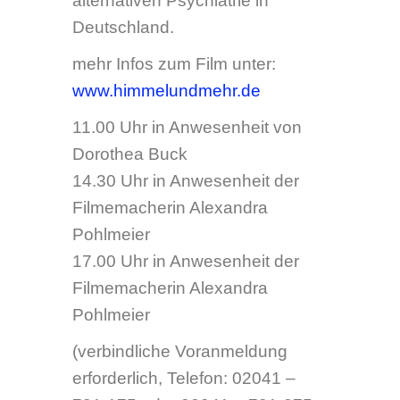
Filmemacherin Alexandra
Pohlmeier
(verbindliche Voranmeldung
erforderlich, Telefon: 02041 –
731-175 oder 02041 – 731-275,
Frau Vogt)
Samstag, 31. Oktober 2009,
11.30 Uhr
Setzung von Stolpersteinen
Ort: Erste Station: Gungstraße
67, 46238 Bottrop
Setzung von Stolpersteinen
durch den Kölner Künstler
Gunter Demnig für Helene