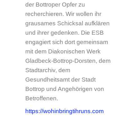
Freitag
9:00-12:30
Nachmittags nur nach
Vereinbarung.
Nachfragen der Klienten zur
Post sind telefonisch leider ab
dem 01.09.2022 nicht mehr
möglich.
Telefonische Erreich-
barkeit
9:00-12:30
Montag
13:30-15:30
Dienstag
geschl.
9:00-12:30
Mittwoch
13:30-15:30
Donnerstag
geschl.
Freitag
9:00-12:30