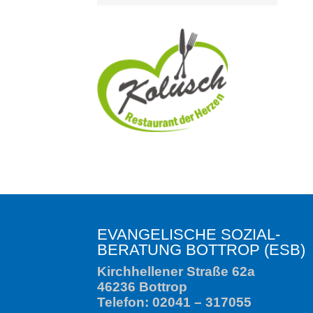
EVANGELISCHE SOZIAL­
BERATUNG BOTTROP (ESB)
Kirchhellener Straße 62a
46236 Bottrop
Telefon: 02041 – 317055
Fax: 02041 – 317056
esb@ev-kirche-bottrop.de