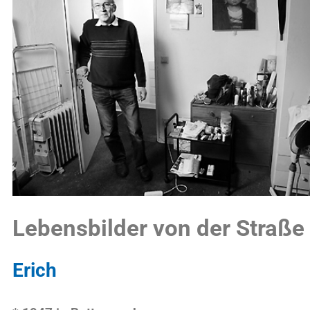
ebensbilder von der Straße
ich
1947 in Bottrop geboren
 bediene leidenschaftlich gerne. Anfang der sechziger Jah
sthaus Specht gelernt. Ich war Ober im Overbeckshof im B