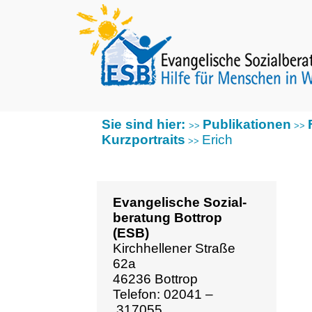
Sie sind hier:
Publikationen
Fotob
>>
>>
Kurzportraits
Erich
>>
Evangelische Sozial­
beratung Bottrop
(ESB)
Kirchhellener Straße
62a
46236 Bottrop
Telefon: 02041 –
317055
Fax: 02041 – 317056
esb@ev-kirche-