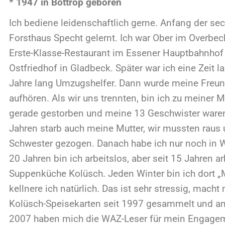
ste-Klasse-Restaurant im Essener Hauptbahnhof und im H
friedhof in Gladbeck. Später war ich eine Zeit lang Revis
hre lang Umzugshelfer. Dann wurde meine Freundin schwer
hören. Als wir uns trennten, bin ich zu meiner Mutter gez
rade gestorben und meine 13 Geschwister waren fast alle
ren starb auch meine Mutter, wir mussten raus und ich bin
hwester gezogen. Danach habe ich nur noch in Wohnungen d
Jahren bin ich arbeitslos, aber seit 15 Jahren arbeite ich e
penküche Kolüsch. Jeden Winter bin ich dort „Mädchen für
lnere ich natürlich. Das ist sehr stressig, macht mir aber g
lüsch-Speisekarten seit 1997 gesammelt und an meiner 
07 haben mich die WAZ-Leser für mein Engagement in de
lden im Alltag“ gewählt. Darauf bin ich sehr stolz.