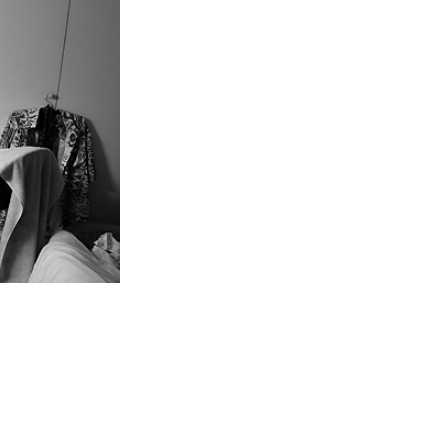
re habe ich Kellner im
ottroper Stadtgarten, im