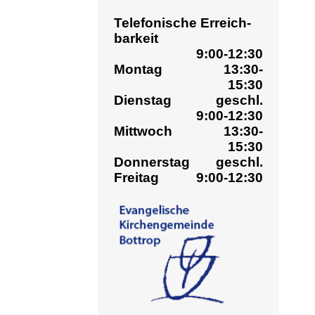
Montag
13:30-
Er
15:30
Ost
Dienstag
geschl.
9:00-12:30
Ja
Mittwoch
13:30-
auf
15:30
ge
Donnerstag
geschl.
Freitag
9:00-12:30
Jah
Sc
20 
Sup
kel
Ko
20
„He